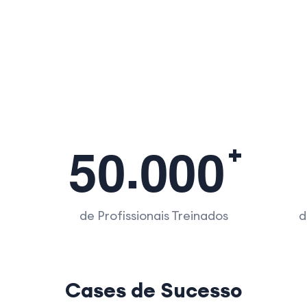
.
5
0
0
0
0
de Profissionais Treinados
d
Cases de Sucesso