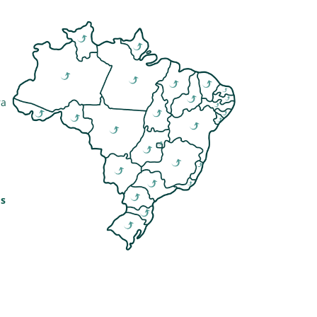
ra
os