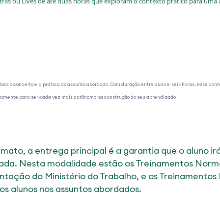
stras ou Lives de até duas horas que exploram o contexto prático para uma 
ora o conceito e a prática do assunto abordado. Com duração entre duas e seis horas, esse cont
mente para ser cada vez mais autônomo na construção do seu aprendizado.
mato, a entrega principal é a garantia que o aluno 
ada. Nesta modalidade estão os Treinamentos Norma
tação do Ministério do Trabalho, e os Treinamentos
os alunos nos assuntos abordados.