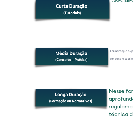
Cases, pale
Formato que expl
embasam teorica
Nesse for
aprofund
regulamen
técnica d