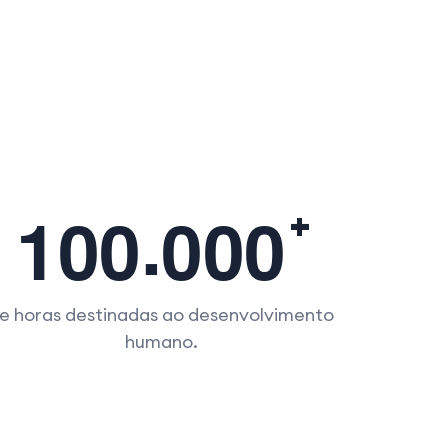
.
1
0
0
0
0
0
e horas destinadas ao desenvolvimento
humano.